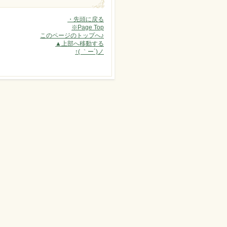
・先頭に戻る
※Page Top
このページのトップへ♪
▲上部へ移動する
↑( ｀ー´)ノ