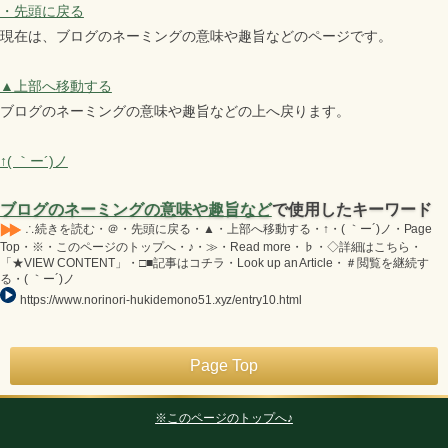
・先頭に戻る
現在は、ブログのネーミングの意味や趣旨などのページです。
▲上部へ移動する
ブログのネーミングの意味や趣旨などの上へ戻ります。
↑( ｀ー´)ノ
ブログのネーミングの意味や趣旨など
で使用したキーワード
∴続きを読む・＠・先頭に戻る・▲・上部へ移動する・↑・( ｀ー´)ノ・Page
Top・※・このページのトップへ・♪・≫・Read more・♭・◇詳細はこちら・
「★VIEW CONTENT」・□■記事はコチラ・Look up an Article・＃閲覧を継続す
る・( ｀ー´)ノ
https://www.norinori-hukidemono51.xyz/entry10.html
Page Top
※このページのトップへ♪