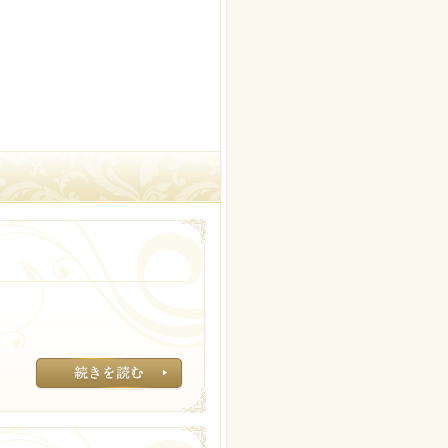
頬のあたりはニキ