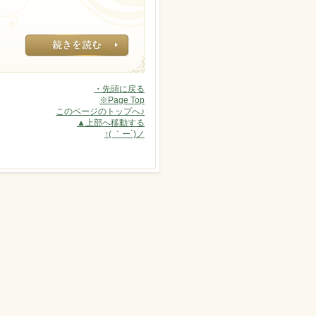
・先頭に戻る
※Page Top
このページのトップへ♪
▲上部へ移動する
↑( ｀ー´)ノ