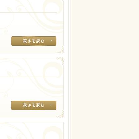
抜け毛が気になっ
そういえば弱酸性